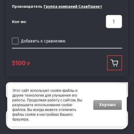
Производитель
Группа компаний СлавПаркет
Кол-во:
Добавить к сравнению
5100
Этот сайт использует cookie-файлы и
другие технологии для улучшения его
работы. Продолжая работу с сайтом, Вы
Хорошо
разрешаете использование cookie-
файлов. Вы всегда можете отключить
1
2
3
4
5
6
7
8
9
...
файлы cookie в настройках Вашего
браузера.