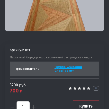
Артикул:
нет
Паркетный бордюр художественный распродажа склада
Группа компаний
Производитель
СлавПаркет
3200
руб.
0
700
−
+
Купить