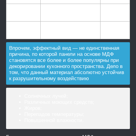
10 955
Из
р./
Эмаль глянец
каталога
кв.м.
14 585
Из
р./
Эмаль металлик
каталога
кв.м.
Впрочем, эффектный вид — не единственная
причина, по которой панели на основе МДФ
становятся все более и более популярны при
декорировании кухонного пространства. Дело в
том, что данный материал абсолютно устойчив
к разрушительному воздействию
Солнечных лучей;
Различных моющих средств;
Жиров;
Перепадов температуры;
Повышенной влажности.