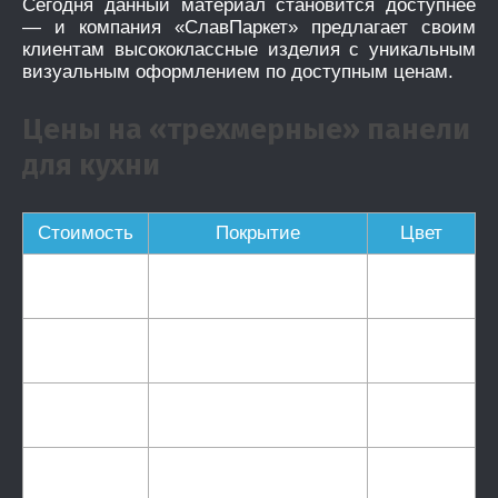
Сегодня данный материал становится доступнее
— и компания «СлавПаркет» предлагает своим
клиентам высококлассные изделия с уникальным
визуальным оформлением по доступным ценам.
Цены на «трехмерные» панели
для кухни
Стоимость
Покрытие
Цвет
5 560
ПВХ матовая
Из
р./
категория 10
каталога
кв.м.
6 550
ПВХ матовая
Из
р./
категория 25
каталога
кв.м.
8 860
ПВХ глянец категория
Из
р./
60
каталога
кв.м.
8 232
Из
р./
Эмаль матовая
каталога
кв.м.